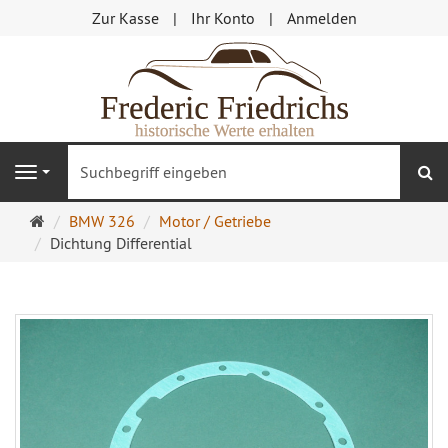
Zur Kasse
Ihr Konto
Anmelden
S
Navigation
Startseite
BMW 326
Motor / Getriebe
Dichtung Differential