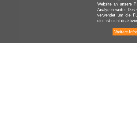
Website an unsere Pa
Analysen weiter. Des 
verwendet um die Fu
dies ist nicht deaktivie
Weitere Info