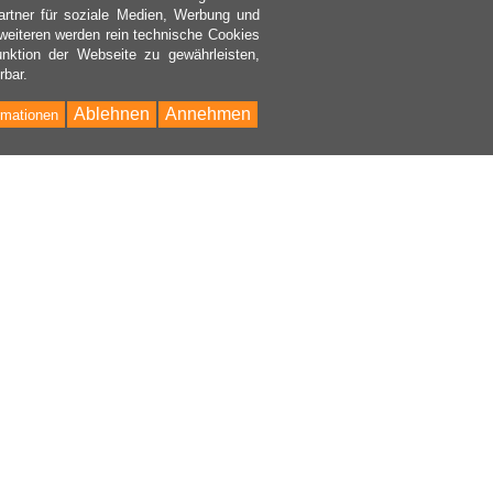
rtner für soziale Medien, Werbung und
weiteren werden rein technische Cookies
nktion der Webseite zu gewährleisten,
rbar.
Ablehnen
Annehmen
rmationen
Bac
to
Top