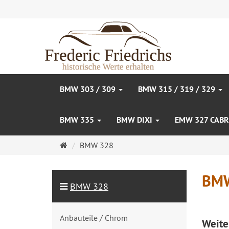
BMW 303 / 309
BMW 315 / 319 / 329
BMW 335
BMW DIXI
EMW 327 CAB
Startseite
BMW 328
BM
BMW 328
Anbauteile / Chrom
Weite