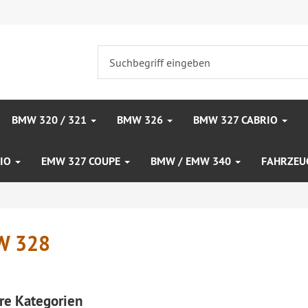
BMW 320 / 321
BMW 326
BMW 327 CABRIO
RIO
EMW 327 COUPE
BMW / EMW 340
FAHRZEU
W 328
re Kategorien