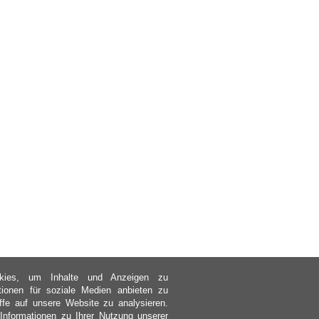
kies, um Inhalte und Anzeigen zu
ktionen für soziale Medien anbieten zu
ffe auf unsere Website zu analysieren.
nformationen zu Ihrer Nutzung unserer