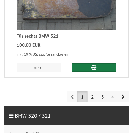
Tür rechts BMW 321
100,00 EUR
inkl. 19 % USt
zzgl. Versandkosten
mehr...
Prev
Nex
1
2
3
4
BMW 320 / 321