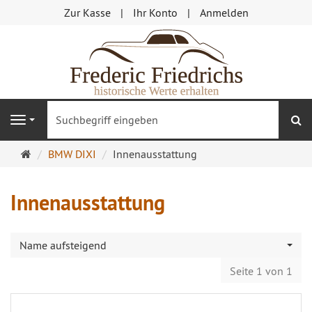
Zur Kasse
Ihr Konto
Anmelden
S
Navigation
Startseite
BMW DIXI
Innenausstattung
Innenausstattung
Name aufsteigend
Seite 1 von 1