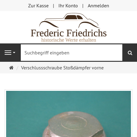
Zur Kasse
Ihr Konto
Anmelden
S
Navigation
Startseite
Verschlussschraube Stoßdämpfer vorne